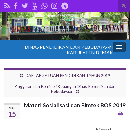
Tog
sear
Search for:
for
DINAS PENDIDIKAN DAN KEBUDAYAAN
Togg
KABUPATEN DEMAK
navig
DAFTAR SATUAN PENDIDIKAN TAHUN 2019
Anggaran dan Realisasi Keuangan Dinas Pendidikan dan
Kebudayaan
Materi Sosialisasi dan Bimtek BOS 2019
MAR
15
Materi